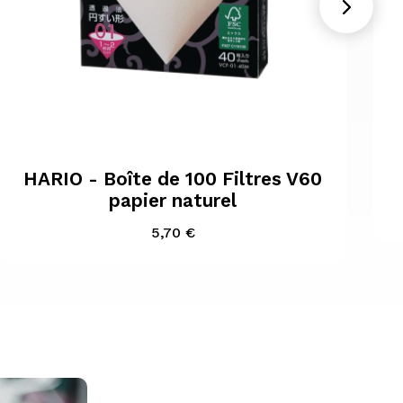

Aperçu rapide
HARIO - Boîte de 100 Filtres V60
papier naturel
Prix
5,70 €