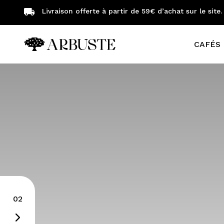
Livraison offerte à partir de 59€ d’achat sur le site.
CAFÉS 
Machines à café automatiques
Machines pour professionnels
02