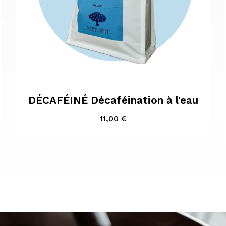

Aperçu rapide
DÉCAFÉINÉ Décaféination à l'eau
Prix
11,00 €