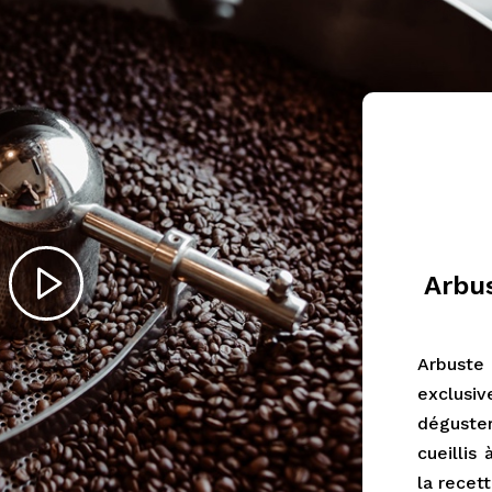
Arbus
Arbust
exclusiv
déguster
cueillis
la recet