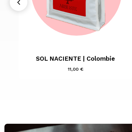

Aperçu rapide
SOL NACIENTE | Colombie
Prix
11,00 €