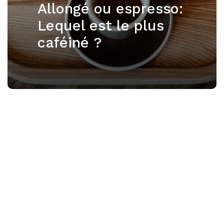
Allongé ou espresso:
Lequel est le plus
caféiné ?