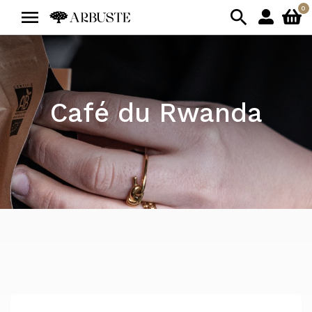
0


Café du Rwanda