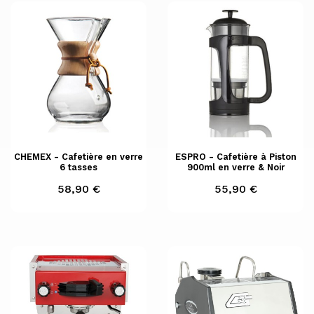
CHEMEX - Cafetière en verre
ESPRO - Cafetière à Piston
6 tasses
900ml en verre & Noir
Prix
Prix
58,90 €
55,90 €