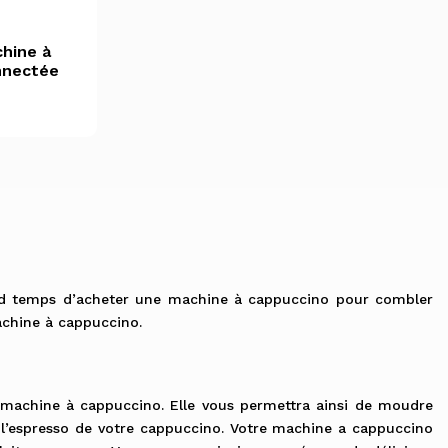
e
hine à
nnectée
and temps d’acheter une machine à cappuccino pour combler
machine à cappuccino.
e machine à cappuccino. Elle vous permettra ainsi de moudre
er l’espresso de votre cappuccino. Votre machine a cappuccino