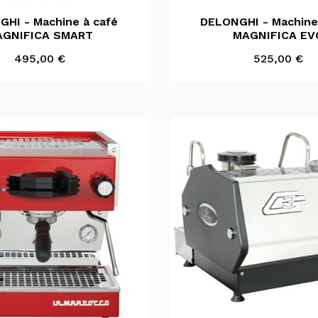

Aperçu rapide

Aperçu rapid
HI - Machine à café
DELONGHI - Machine
AGNIFICA SMART
MAGNIFICA EV
Prix
Prix
495,00 €
525,00 €