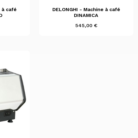
e

Aperçu rapide
 à café
DELONGHI - Machine à café
O
DINAMICA
Prix
545,00 €