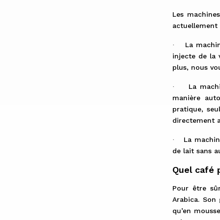
Les machines
actuellement t
La machin
·
injecte de la
plus, nous v
La machi
·
manière auto
pratique, seu
directement a
La machin
·
de lait sans 
Quel café 
Pour être sû
Arabica. Son
qu’en mousse 