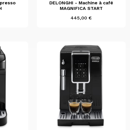
e

Aperçu rapide
spresso
DELONGHI - Machine à café
H
MAGNIFICA START
Prix
445,00 €