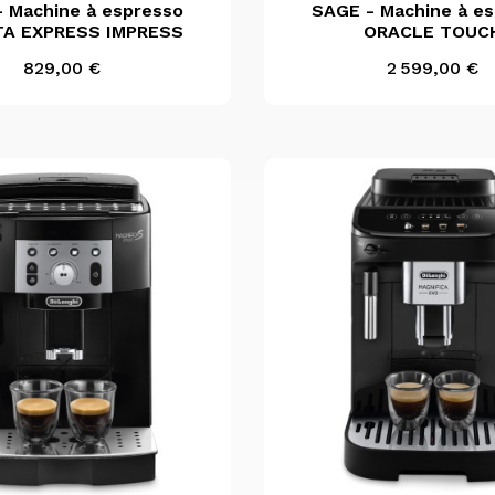

Aperçu rapide

Aperçu rapid
 Machine à espresso
SAGE - Machine à e
TA EXPRESS IMPRESS
ORACLE TOUC
Inox
Noir
Black Truffle Gris
Inox
Noir
Prix
Prix
829,00 €
2 599,00 €