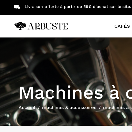
Livraison offerte à partir de 59€ d’achat sur le site.
CAFÉS 
Machines à café automatiques
Machines pour professionnels
Machines à 
Accueil
machines & accessoires
machines à 