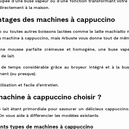
uipée d’une buse vapeur ou d’une fonction transformant votre l
irectement à la maison.
ntages des machines à cappuccino
 ou toutes autres boissons lactées comme le latte machiatto n
la machine à cappuccino, mais Arbuste vous donne tout de mêm
ne mousse parfaite crémeuse et homogène, une buse vapeur
de lait.
 de temps considérable grâce au broyeur intégré et à la bus
ent (ou presque).
ilisation et facile d’entretien.
machine à cappuccino choisir ?
 lait étant primordiale pour savourer un délicieux cappuccin
 On vous aide à différencier les modèles existants.
ents types de machines à cappuccino