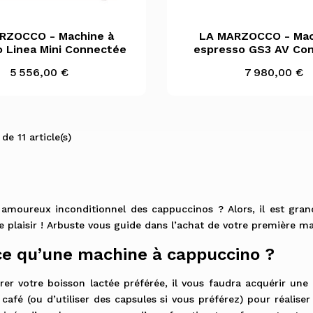

Aperçu rapide

Aperçu rapid
RZOCCO - Machine à
LA MARZOCCO - Mac
 Linea Mini Connectée
espresso GS3 AV Co
ARZOCCO - Rouge
MARZOCCO - Noire
MARZOCCO - Inox
MARZOCCO - Jaune
MARZOCCO - Bleue
+1
Prix
Prix
5 556,00 €
7 980,00 €
de 11 article(s)
 amoureux inconditionnel des cappuccinos ? Alors, il est gr
de plaisir ! Arbuste vous guide dans l’achat de votre première 
ce qu’une machine à cappuccino ?
rer votre boisson lactée préférée, il vous faudra acquérir un
 café (ou d’utiliser des capsules si vous préférez) pour réalis