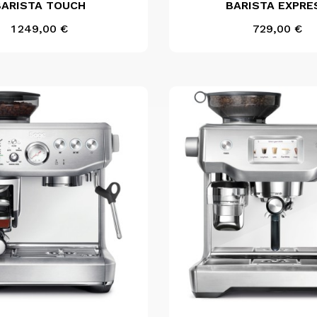
BARISTA TOUCH
BARISTA EXPRE
Inox
Noir
Inox
Noir
Prix
Prix
1 249,00 €
729,00 €