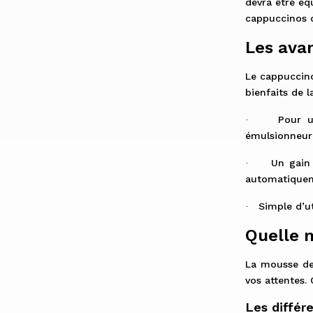
devra être éq
cappuccinos d
Les ava
Le cappuccino
bienfaits de 
Pour u
·
émulsionneur 
Un gain
·
automatiquem
Simple d’ut
·
Quelle 
La mousse de
vos attentes.
Les différ