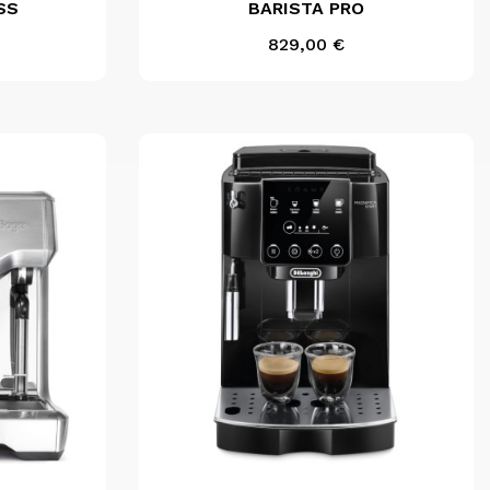
SS
BARISTA PRO
Inox
Noir
Prix
829,00 €