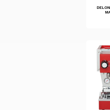
DELONG
M