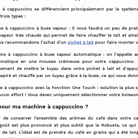
 à cappuccino se différencient principalement par le système
rois types :
e à cappuccino à buse vapeur : il vous faudra un peu de prati
 vapeur très chaude qui permet de faire chauffer le lait et ai
ous recommandons l’achat d’un
pichet à lait
pour faire monter 
ne à cappuccino à buse vapeur automatique : on l’appelle au
matique en une mousse crémeuse pour votre cappuccino. T
lement de mettre le tuyau dans votre pichet à lait et d’appuy
spiré et chauffé par un tuyau grâce à la buse, ce qui vous don
e à cappuccino avec la fonction One Touch : solution la plus
aucun effort ! Vous devez uniquement sélectionner votre boisson
pour ma machine à cappuccino ?
r de conserver l’ensemble des arômes du café dans votre 
 goût est plus prononcé et plus subtil que le Robusta, ce qui
de lait. L’idéal est de prendre du café en grains qui a été l