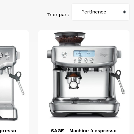
Trier par :
e

Aperçu rapide
spresso
SAGE - Machine à espresso