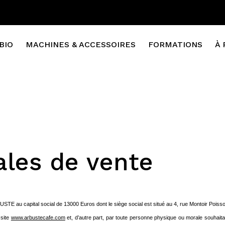
BIO
MACHINES & ACCESSOIRES
FORMATIONS
À 
ales de vente
USTE au capital social de 13000 Euros dont le siège social est situé au 4, rue Montoir Po
 site
www.arbustecafe.com
et, d’autre part, par toute personne physique ou morale souhaitan