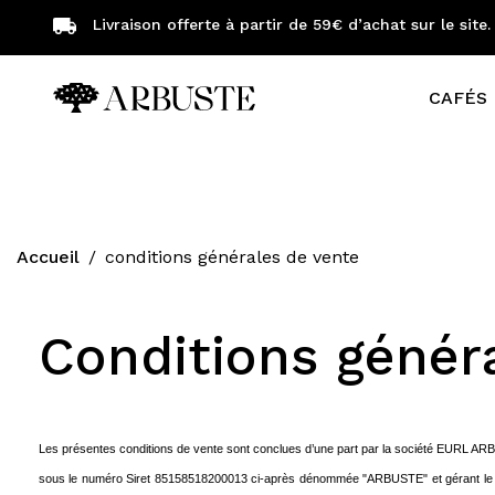
Livraison offerte à partir de 59€ d’achat sur le site.
CAFÉS 
Machines à café automatiques
Machines pour professionnels
Accueil
conditions générales de vente
Conditions génér
Les présentes conditions de vente sont conclues d’une part par la société EURL ARB
sous le numéro Siret 85158518200013 ci-après dénommée "ARBUSTE" et gérant le