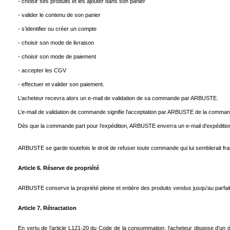
- choisir ses produits et les ajouter dans son panier
- valider le contenu de son panier
- s’identifier ou créer un compte
- choisir son mode de livraison
- choisir son mode de paiement
- accepter les CGV
- effectuer et valider son paiement.
L’acheteur recevra alors un e-mail de validation de sa commande par ARBUSTE.
L’e-mail de validation de commande signifie l'acceptation par ARBUSTE de la commande 
Dès que la commande part pour l’expédition, ARBUSTE enverra un e-mail d'expéditio
ARBUSTE se garde toutefois le droit de refuser toute commande qui lui semblerait fr
Article 6. Réserve de propriété
ARBUSTE conserve la propriété pleine et entière des produits vendus jusqu'au parfait 
Article 7. Rétractation
En vertu de l’article L121-20 du Code de la consommation, l’acheteur dispose d'un d