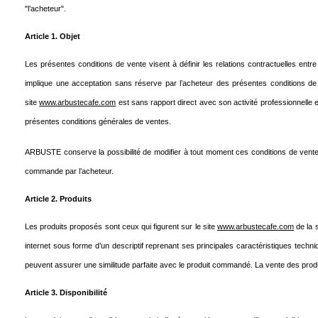
"l’acheteur".
Article 1. Objet
Les présentes conditions de vente visent à définir les relations contractuelles entre
implique une acceptation sans réserve par l’acheteur des présentes conditions de 
site
www.arbustecafe.com
est sans rapport direct avec son activité professionnelle et
présentes conditions générales de ventes.
ARBUSTE conserve la possibilité de modifier à tout moment ces conditions de ventes, a
commande par l’acheteur.
Article 2. Produits
Les produits proposés sont ceux qui figurent sur le site
www.arbustecafe.com
de la 
internet sous forme d’un descriptif reprenant ses principales caractéristiques techn
peuvent assurer une similitude parfaite avec le produit commandé. La vente des prod
Article 3. Disponibilité