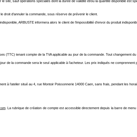
le site, sauf opérations spéciales dont la durée de validité et/ou la quantité disponible est spéc
e droit d'annuler la commande, sous réserve de prévenir le client.
ndisponible, ARBUSTE informera alors le client de l’impossibilité d’envoi du produit indisponi
mprises (TTC) tenant compte de la TVA applicable au jour de la commande. Tout changement du 
 le jour de la commande sera le seul applicable à l’acheteur. Les prix indiqués ne comprennent 
à l’atelier situé au 4, rue Montoir Poissonnerie 14000 Caen, sans frais, pendant les horair
.com
. La rubrique de création de compte est accessible directement depuis la barre de menu l