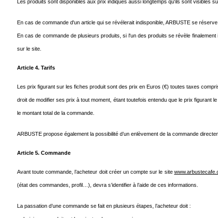
Les produits sont disponibles aux prix indiqués aussi longtemps qu'ils sont visibles sur 
En cas de commande d'un article qui se révélerait indisponible, ARBUSTE se réserve l
En cas de commande de plusieurs produits, si l'un des produits se révèle finalement i
sur le site.
Article 4. Tarifs
Les prix figurant sur les fiches produit sont des prix en Euros (€) toutes taxes co
droit de modifier ses prix à tout moment, étant toutefois entendu que le prix figurant
le montant total de la commande.
ARBUSTE propose également la possibilité d’un enlèvement de la commande directement 
Article 5. Commande
Avant toute commande, l’acheteur doit créer un compte sur le site
www.arbustecafe
(état des commandes, profil…), devra s’identifier à l’aide de ces informations.
La passation d’une commande se fait en plusieurs étapes, l’acheteur doit :