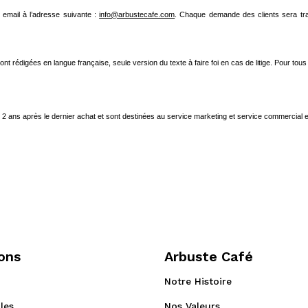
ar email à l’adresse suivante :
info@arbustecafe.com
. Chaque demande des clients sera trai
nt rédigées en langue française, seule version du texte à faire foi en cas de litige. Pour tous
t 2 ans après le dernier achat et sont destinées au service marketing et service commercial et 
ons
Arbuste Café
Notre Histoire
les
Nos Valeurs