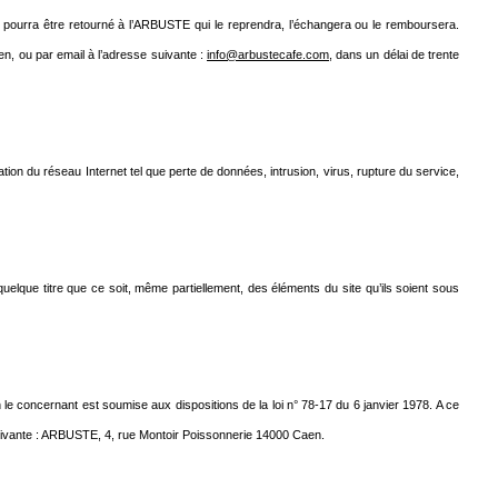
il pourra être retourné à l’ARBUSTE qui le reprendra, l’échangera ou le remboursera.
, ou par email à l’adresse suivante :
info@arbustecafe.com
, dans un délai de trente
on du réseau Internet tel que perte de données, intrusion, virus, rupture du service,
 quelque titre que ce soit, même partiellement, des éléments du site qu’ils soient sous
n le concernant est soumise aux dispositions de la loi n° 78-17 du 6 janvier 1978. A ce
e suivante : ARBUSTE, 4, rue Montoir Poissonnerie 14000 Caen.