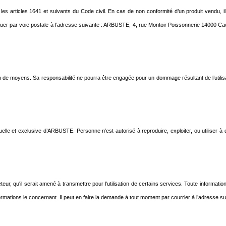
les articles 1641 et suivants du Code civil. En cas de non conformité d’un produit vendu, 
r par voie postale à l’adresse suivante : ARBUSTE, 4, rue Montoir Poissonnerie 14000 Caen
e moyens. Sa responsabilité ne pourra être engagée pour un dommage résultant de l’utilisati
ctuelle et exclusive d’ARBUSTE. Personne n’est autorisé à reproduire, exploiter, ou utiliser à
ur, qu'il serait amené à transmettre pour l'utilisation de certains services. Toute informatio
 informations le concernant. Il peut en faire la demande à tout moment par courrier à l’adress