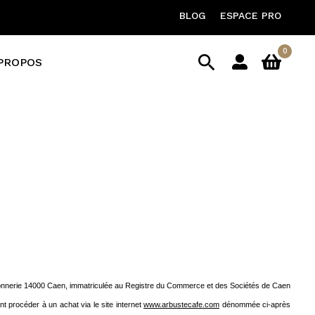
BLOG
ESPACE PRO
0

PROPOS
issonnerie 14000 Caen, immatriculée au Registre du Commerce et des Sociétés de Caen
t procéder à un achat via le site internet
www.arbustecafe.com
dénommée ci-après