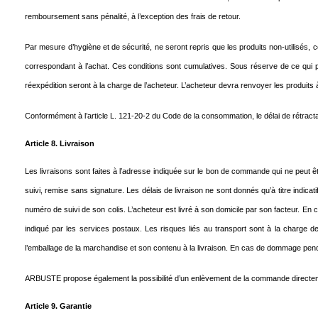
remboursement sans pénalité, à l’exception des frais de retour.
Par mesure d’hygiène et de sécurité, ne seront repris que les produits non-utilisés, 
correspondant à l’achat. Ces conditions sont cumulatives. Sous réserve de ce qui p
réexpédition seront à la charge de l’acheteur. L’acheteur devra renvoyer les produi
Conformément à l’article L. 121-20-2 du Code de la consommation, le délai de rétracta
Article 8. Livraison
Les livraisons sont faites à l’adresse indiquée sur le bon de commande qui ne p
suivi, remise sans signature. Les délais de livraison ne sont donnés qu’à titre indica
numéro de suivi de son colis. L’acheteur est livré à son domicile par son facteur. En
indiqué par les services postaux. Les risques liés au transport sont à la charge d
l’emballage de la marchandise et son contenu à la livraison. En cas de dommage pendant
ARBUSTE propose également la possibilité d’un enlèvement de la commande directement 
Article 9. Garantie