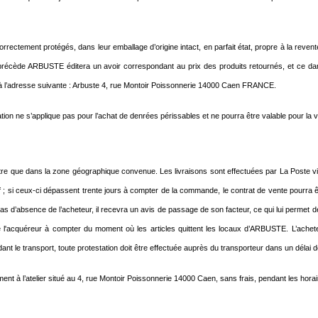
correctement protégés, dans leur emballage d’origine intact, en parfait état, propre à la rev
récède ARBUSTE éditera un avoir correspondant au prix des produits retournés, et ce dans le
ts à l’adresse suivante : Arbuste 4, rue Montoir Poissonnerie 14000 Caen FRANCE.
tion ne s’applique pas pour l’achat de denrées périssables et ne pourra être valable pour la 
eut être que dans la zone géographique convenue. Les livraisons sont effectuées par La
tif ; si ceux-ci dépassent trente jours à compter de la commande, le contrat de vente pourra 
 cas d’absence de l’acheteur, il recevra un avis de passage de son facteur, ce qui lui permet
e l'acquéreur à compter du moment où les articles quittent les locaux d’ARBUSTE. L’achete
 le transport, toute protestation doit être effectuée auprès du transporteur dans un délai de 
à l’atelier situé au 4, rue Montoir Poissonnerie 14000 Caen, sans frais, pendant les horair