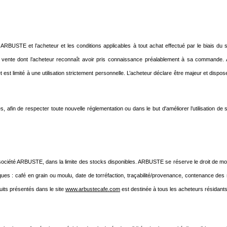
 ARBUSTE et l’acheteur et les conditions applicables à tout achat effectué par le biais du s
vente dont l’acheteur reconnaît avoir pris connaissance préalablement à sa commande. Ava
 est limité à une utilisation strictement personnelle. L’acheteur déclare être majeur et dispose
fin de respecter toute nouvelle réglementation ou dans le but d'améliorer l’utilisation de son
société ARBUSTE, dans la limite des stocks disponibles. ARBUSTE se réserve le droit de modif
iques : café en grain ou moulu, date de torréfaction, traçabilité/provenance, contenance de
uits présentés dans le site
www.arbustecafe.com
est destinée à tous les acheteurs résidants 