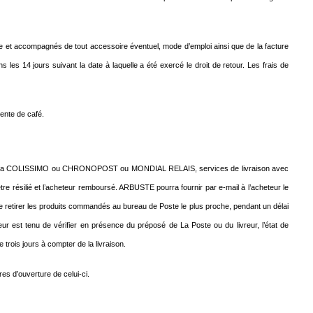
ente et accompagnés de tout accessoire éventuel, mode d’emploi ainsi que de la facture
s 14 jours suivant la date à laquelle a été exercé le droit de retour. Les frais de
vente de café.
 Poste via COLISSIMO ou CHRONOPOST ou MONDIAL RELAIS, services de livraison avec
être résilié et l’acheteur remboursé. ARBUSTE pourra fournir par e-mail à l’acheteur le
 de retirer les produits commandés au bureau de Poste le plus proche, pendant un délai
ur est tenu de vérifier en présence du préposé de La Poste ou du livreur, l’état de
trois jours à compter de la livraison.
es d’ouverture de celui-ci.