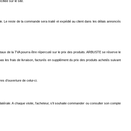
ifiée sur le site.
ble. Le reste de la commande sera traité et expédié au client dans les délais annoncés
taux de la TVA pourra être répercuté sur le prix des produits. ARBUSTE se réserve le
pas les frais de livraison, facturés en supplément du prix des produits achetés suivant
es d’ouverture de celui-ci.
atérale. A chaque visite, l’acheteur, s’il souhaite commander ou consulter son compte