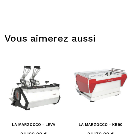
Vous aimerez aussi
LA MARZOCCO - LEVA
LA MARZOCCO - KB90
Prix
Prix
24 100,00 €
24 170,00 €