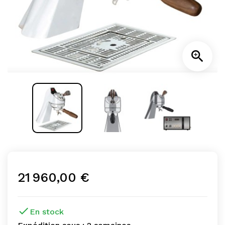

21 960,00 €

En stock