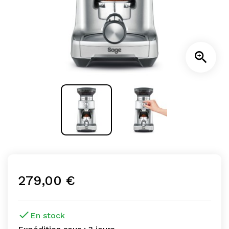

279,00 €

En stock