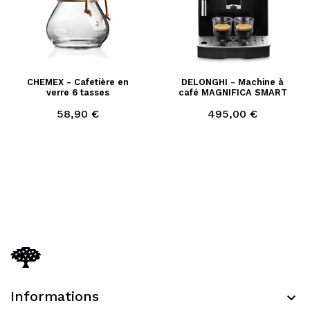
CHEMEX - Cafetière en
DELONGHI - Machine à
verre 6 tasses
café MAGNIFICA SMART
Prix
Prix
58,90 €
495,00 €
Informations