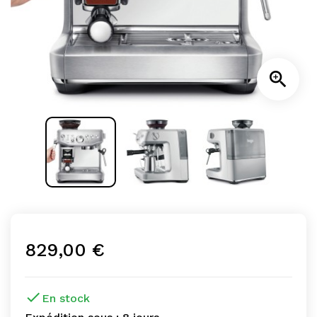

829,00 €

En stock